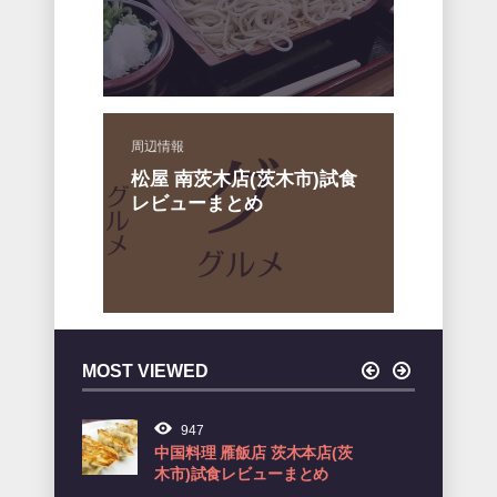
周辺情報
松屋 南茨木店(茨木市)試食
レビューまとめ
MOST VIEWED
947
917
中国料理 雁飯店 茨木本店(茨
Boulangerie TSU
木市)試食レビューまとめ
市)試食レビューまと