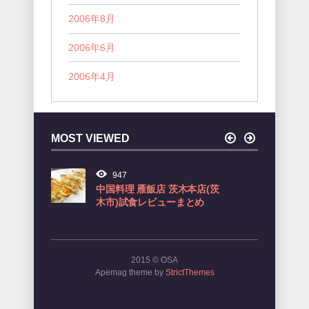
2006年8月
2006年6月
2006年4月
MOST VIEWED
947
中国料理 雁飯店 茨木本店(茨
B
木市)試食レビューまとめ
2015 © OSA
Apemag theme by
StrictThemes