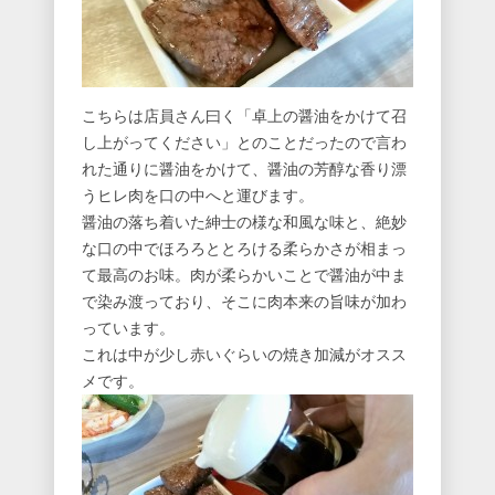
こちらは店員さん曰く「卓上の醤油をかけて召
し上がってください」とのことだったので言わ
れた通りに醤油をかけて、醤油の芳醇な香り漂
うヒレ肉を口の中へと運びます。
醤油の落ち着いた紳士の様な和風な味と、絶妙
な口の中でほろろととろける柔らかさが相まっ
て最高のお味。肉が柔らかいことで醤油が中ま
で染み渡っており、そこに肉本来の旨味が加わ
っています。
これは中が少し赤いぐらいの焼き加減がオスス
メです。