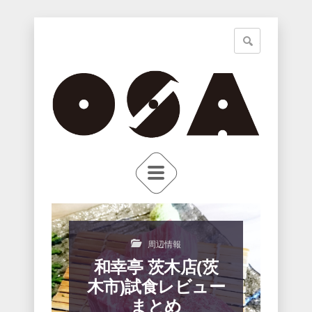
周辺情報
和幸亭 茨木店(茨
木市)試食レビュー
まとめ