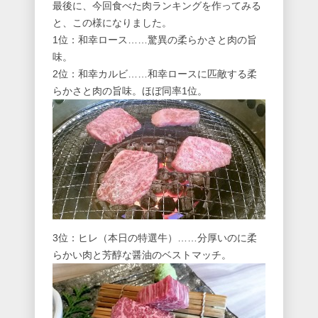
最後に、今回食べた肉ランキングを作ってみる
と、この様になりました。
1位：和幸ロース……驚異の柔らかさと肉の旨
味。
2位：和幸カルビ……和幸ロースに匹敵する柔
らかさと肉の旨味。ほぼ同率1位。
3位：ヒレ（本日の特選牛）……分厚いのに柔
らかい肉と芳醇な醤油のベストマッチ。