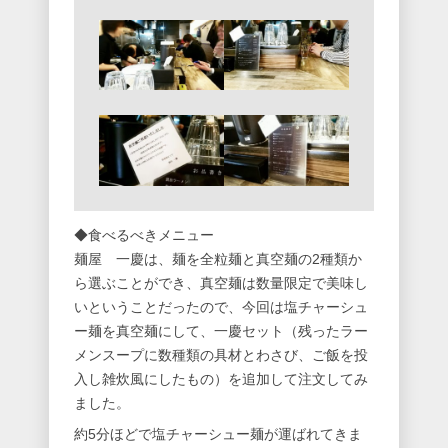
◆食べるべきメニュー
麺屋 一慶は、麺を全粒麺と真空麺の2種類か
ら選ぶことができ、真空麺は数量限定で美味し
いということだったので、今回は塩チャーシュ
ー麺を真空麺にして、一慶セット（残ったラー
メンスープに数種類の具材とわさび、ご飯を投
入し雑炊風にしたもの）を追加して注文してみ
ました。
約5分ほどで塩チャーシュー麺が運ばれてきま