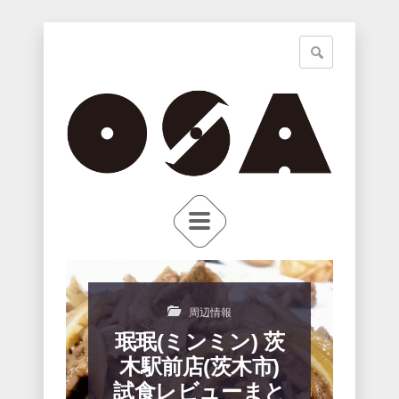
周辺情報
珉珉(ミンミン) 茨
木駅前店(茨木市)
試食レビューまと