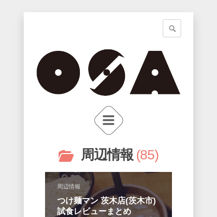
周辺情報
85
周辺情報
つけ麺マン 茨木店(茨木市)
試食レビューまとめ